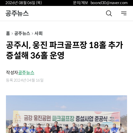
2026년 08월 06일 (목)
문의/제보 boond30@naver.com
공주뉴스
홈
공주뉴스
사회
공주시, 웅진 파크골프장 18홀 추가
증설해 36홀 운영
작성자
공주뉴스
등록 2024년 04월 16일