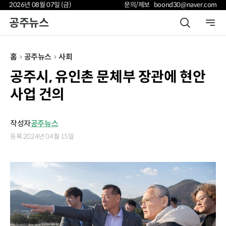
2026년 08월 07일 (금)
문의/제보 boond30@naver.com
공주뉴스
홈
공주뉴스
사회
공주시, 유인촌 문체부 장관에 현안
사업 건의
작성자
공주뉴스
등록 2024년 04월 15일