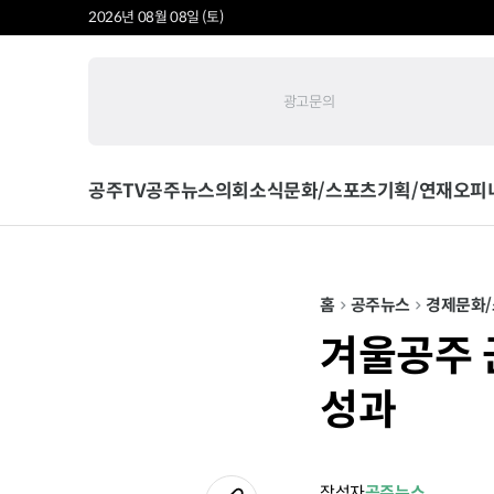
2026년 08월 08일 (토)
광고문의
공주TV
공주뉴스
의회소식
문화/스포츠
기획/연재
오피
홈
공주뉴스
경제
문화
겨울공주 
성과
작성자
공주뉴스