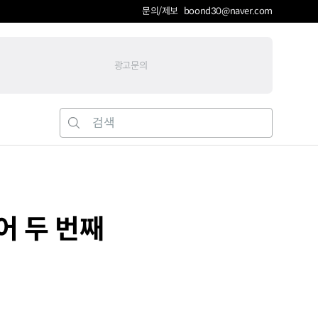
문의/제보 boond30@naver.com
광고문의
어 두 번째