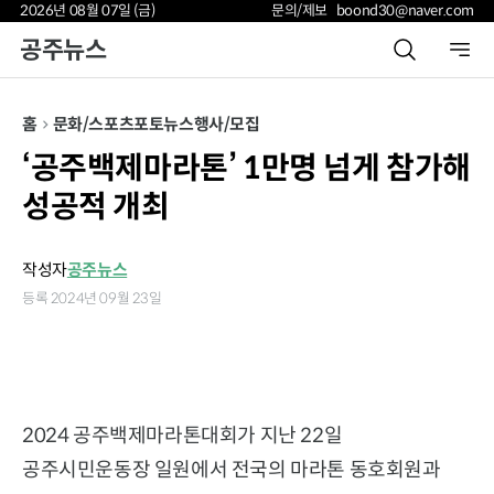
2026년 08월 07일 (금)
문의/제보 boond30@naver.com
공주뉴스
홈
문화/스포츠
포토뉴스
행사/모집
‘공주백제마라톤’ 1만명 넘게 참가해
성공적 개최
작성자
공주뉴스
등록 2024년 09월 23일
2024 공주백제마라톤대회가 지난 22일
공주시민운동장 일원에서 전국의 마라톤 동호회원과