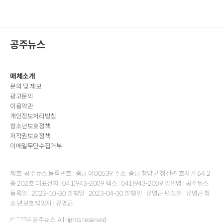
공주뉴스
매체소개
문의 및 제보
광고문의
이용약관
개인정보처리방침
청소년보호정책
저작권보호정책
이메일무단수집거부
제호: 공주뉴스 등록번호 : 충남 아00539 주소: 충남 청양군 청산면 효자길 64, 2
층 202호 대표전화 : 041)943-2009 팩스 : 041)943-2009 법인명 : 공주뉴스
등록일 : 2023-10-30 발행일 : 2023-04-30 발행인 : 유명근 편집인 : 유명근 청
소 년보호책임자 : 유명근
© 2024 공주뉴스. All rights reserved.