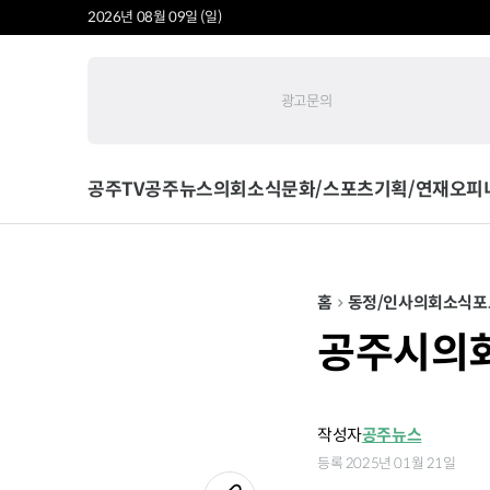
2026년 08월 09일 (일)
광고문의
공주TV
공주뉴스
의회소식
문화/스포츠
기획/연재
오피
홈
동정/인사
의회소식
포
공주시의회
작성자
공주뉴스
등록 2025년 01월 21일