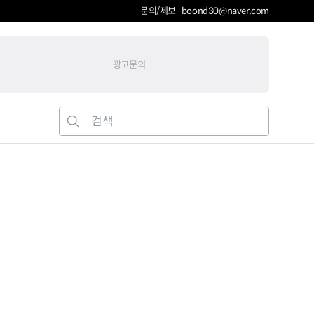
문의/제보 boond30@naver.com
광고문의