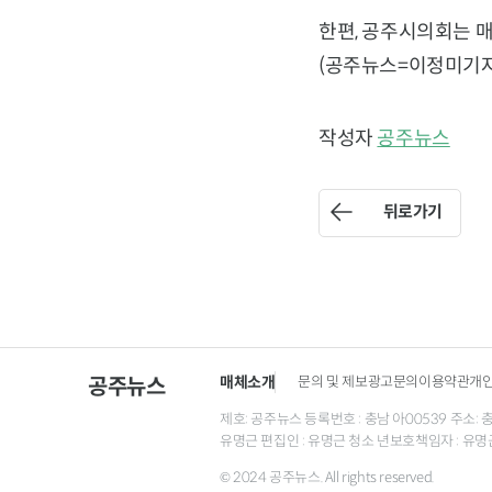
한편, 공주시의회는 
(공주뉴스=이정미기자
작성자
공주뉴스
뒤로가기
매체소개
문의 및 제보
광고문의
이용약관
개
공주뉴스
제호: 공주뉴스 등록번호 : 충남 아00539 주소: 충남 
유명근 편집인 : 유명근 청소 년보호책임자 : 유명
© 2024 공주뉴스. All rights reserved.