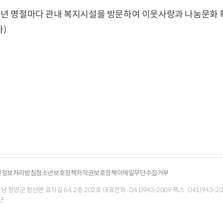
매년 명절마다 관내 복지시설을 방문하여 이웃사랑과 나눔문화 
)
인정보처리방침
청소년보호정책
저작권보호정책
이메일무단수집거부
청양군 청산면 효자길 64, 2층 202호 대표전화 : 041)943-2009 팩스 : 041)943-200
근