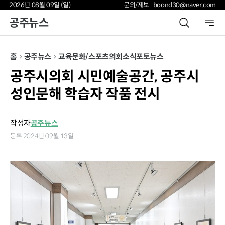
2026년 08월 09일 (일)
문의/제보 boond30@naver.com
공주뉴스
홈
공주뉴스
교육
문화/스포츠
의회소식
포토뉴스
공주시의회 시민예술공간, 공주시
성인문해 학습자 작품 전시
작성자
공주뉴스
등록 2024년 09월 13일