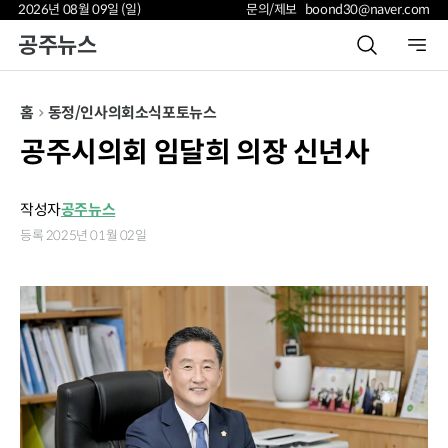
2026년 08월 09일 (일)
문의/제보 boond30@naver.com
공주뉴스
홈
동정/인사
의회소식
포토뉴스
공주시의회 임달희 의장 신년사
작성자
공주뉴스
등록 2025년 01월 02일