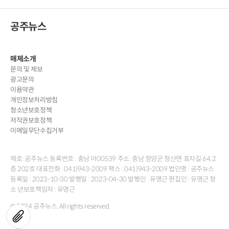
공주뉴스
매체소개
문의 및 제보
광고문의
이용약관
개인정보처리방침
청소년보호정책
저작권보호정책
이메일무단수집거부
제호: 공주뉴스 등록번호 : 충남 아00539 주소: 충남 청양군 청산면 효자길 64, 2
층 202호 대표전화 : 041)943-2009 팩스 : 041)943-2009 법인명 : 공주뉴스
등록일 : 2023-10-30 발행일 : 2023-04-30 발행인 : 유명근 편집인 : 유명근 청
소 년보호책임자 : 유명근
© 2024 공주뉴스. All rights reserved.