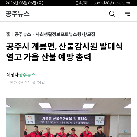
2026년 08월 06일 (목)
문의/제보 boond30@naver.com
공주뉴스
홈
공주뉴스
사회
생활정보
포토뉴스
행사/모집
공주시 계룡면, 산불감시원 발대식
열고 가을 산불 예방 총력
작성자
공주뉴스
등록 2025년 11월 04일