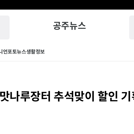
공주뉴스
니언
포토뉴스
생활정보
고맛나루장터 추석맞이 할인 