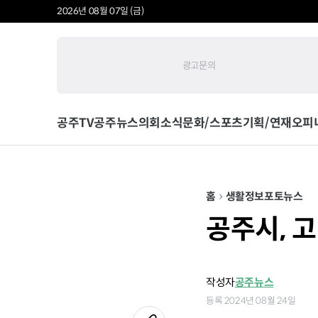
2026년 08월 07일 (금)
광고문의
공주TV
공주뉴스
의회소식
문화/스포츠
기획/연재
오피
홈
생활정보
포토뉴스
공주시, 
작성자
공주뉴스
등록 2024년 08월 24일