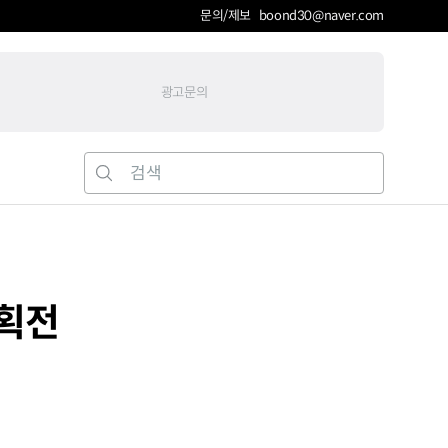
문의/제보 boond30@naver.com
광고문의
기획전