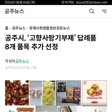
2026년 08월 06일 (목)
문의/제보 boond30@naver.com
공주뉴스
홈
공주뉴스
경제
사회
생활정보
포토뉴스
공주시, ‘고향사랑기부제’ 답례품
8개 품목 추가 선정
작성자
공주뉴스
등록 2025년 09월 17일