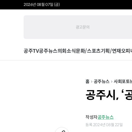
2026년 08월 07일 (금)
광고문의
공주TV
공주뉴스
의회소식
문화/스포츠
기획/연재
오피
홈
공주뉴스
사회
포토
공주시, 
작성자
공주뉴스
등록 2024년 08월 22일