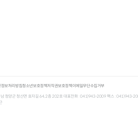
인정보처리방침
청소년보호정책
저작권보호정책
이메일무단수집거부
청양군 청산면 효자길 64, 2층 202호 대표전화 : 041)943-2009 팩스 : 041)943-200
근