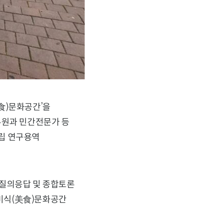
食)문화공간’을
무원과 민간전문가 등
립 연구용역
 질의응답 및 종합토론
미식(美食)문화공간