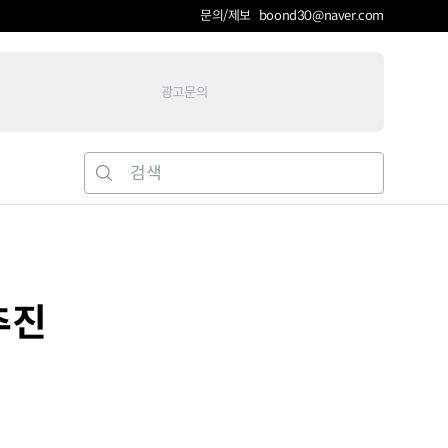
문의/제보 boond30@naver.com
광고문의
추진