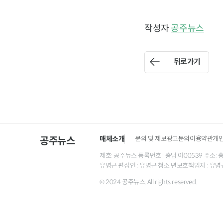
작성자
공주뉴스
뒤로가기
매체소개
문의 및 제보
광고문의
이용약관
개
공주뉴스
제호: 공주뉴스 등록번호 : 충남 아00539 주소: 충남 
유명근 편집인 : 유명근 청소 년보호책임자 : 유명
© 2024 공주뉴스. All rights reserved.