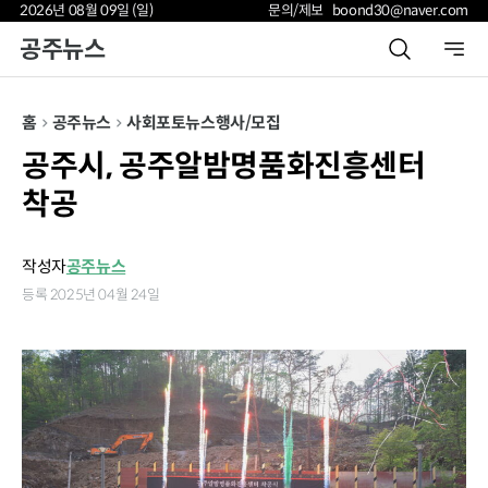
2026년 08월 09일 (일)
문의/제보 boond30@naver.com
공주뉴스
홈
공주뉴스
사회
포토뉴스
행사/모집
공주시, 공주알밤명품화진흥센터
착공
작성자
공주뉴스
등록 2025년 04월 24일