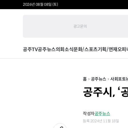
2026년 08월 08일 (토)
광고문의
공주TV
공주뉴스
의회소식
문화/스포츠
기획/연재
오피
홈
공주뉴스
사회
포토
공주시, 
작성자
공주뉴스
등록 2024년 11월 18일