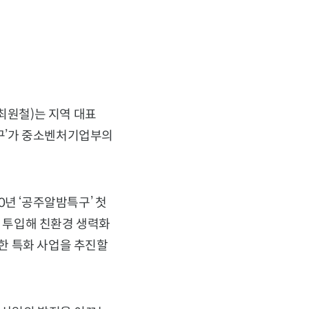
최원철)는 지역 대표
구’가 중소벤처기업부의
년 ‘공주알밤특구’ 첫
을 투입해 친환경 생력화
양한 특화 사업을 추진할