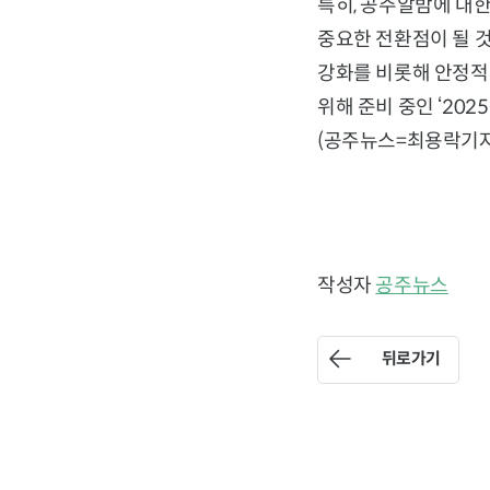
특히, 공주알밤에 대
중요한 전환점이 될 
강화를 비롯해 안정적
위해 준비 중인 ‘20
(공주뉴스=최용락기자
작성자
공주뉴스
뒤로가기