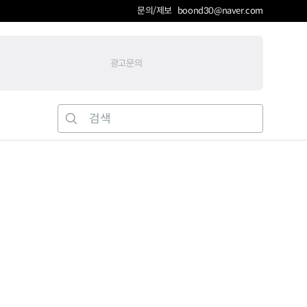
문의/제보 boond30@naver.com
광고문의