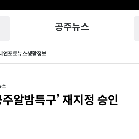
공주뉴스
니언
포토뉴스
생활정보
뉴스
‘공주알밤특구’ 재지정 승인