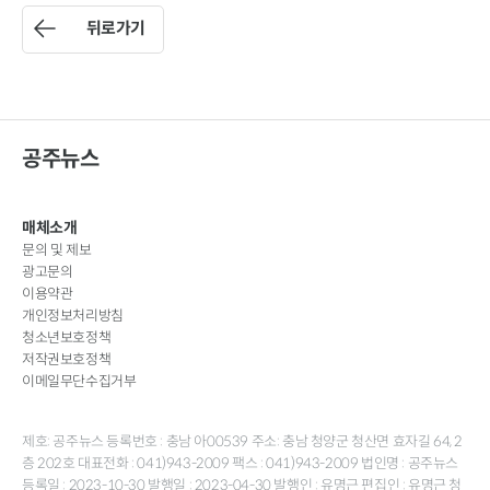
뒤로가기
공주뉴스
매체소개
문의 및 제보
광고문의
이용약관
개인정보처리방침
청소년보호정책
저작권보호정책
이메일무단수집거부
제호: 공주뉴스 등록번호 : 충남 아00539 주소: 충남 청양군 청산면 효자길 64, 2
층 202호 대표전화 : 041)943-2009 팩스 : 041)943-2009 법인명 : 공주뉴스
등록일 : 2023-10-30 발행일 : 2023-04-30 발행인 : 유명근 편집인 : 유명근 청