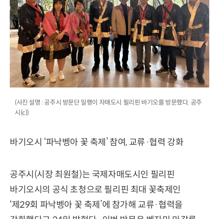
(사진 설명 : 공주시 방문단 일행이 자매도시 필리핀 바기오를 방문했다. 공주
시(c))
바기오시 ‘파낙벵아 꽃 축제’ 참여, 교류·협력 강화
공주시(시장 최원철)는 국제자매도시인 필리핀
바기오시의 공식 초청으로 필리핀 최대 꽃축제인
‘제29회 파낙벵아 꽃 축제’에 참가해 교류·협력을