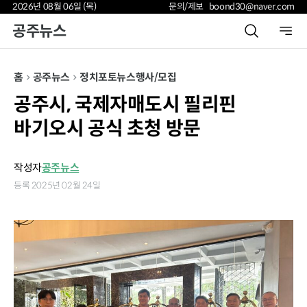
2026년 08월 06일 (목)
문의/제보 boond30@naver.com
공주뉴스
홈
공주뉴스
정치
포토뉴스
행사/모집
공주시, 국제자매도시 필리핀
바기오시 공식 초청 방문
작성자
공주뉴스
등록 2025년 02월 24일