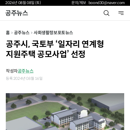
2026년 08월 08일 (토)
문의/제보 boond30@naver.com
공주뉴스
홈
공주뉴스
사회
생활정보
포토뉴스
공주시, 국토부 ‘일자리 연계형
지원주택 공모사업’ 선정
작성자
공주뉴스
등록 2024년 08월 16일