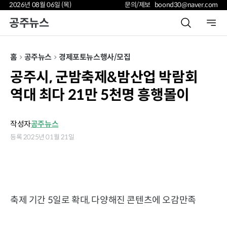
2026년 08월 06일 (목)
문의/제보 boond30@naver.com
공주뉴스
홈
공주뉴스
경제
포토뉴스
행사/모집
공주시, 군밤축제&밤산업 박람회
역대 최다 21만 5천명 흥행몰이
작성자
공주뉴스
등록 2025년 01월 21일
축제 기간 5일로 확대, 다양해진 콘텐츠에 오감만족