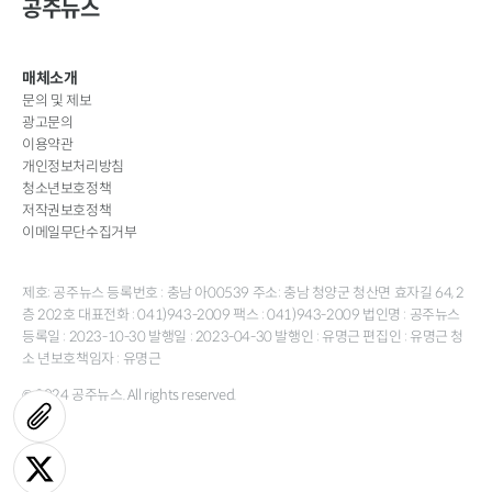
공주뉴스
매체소개
문의 및 제보
광고문의
이용약관
개인정보처리방침
청소년보호정책
저작권보호정책
이메일무단수집거부
제호: 공주뉴스 등록번호 : 충남 아00539 주소: 충남 청양군 청산면 효자길 64, 2
층 202호 대표전화 : 041)943-2009 팩스 : 041)943-2009 법인명 : 공주뉴스
등록일 : 2023-10-30 발행일 : 2023-04-30 발행인 : 유명근 편집인 : 유명근 청
소 년보호책임자 : 유명근
© 2024 공주뉴스. All rights reserved.