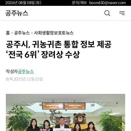
2026년 08월 08일 (토)
문의/제보 boond30@naver.com
공주뉴스
홈
공주뉴스
사회
생활정보
포토뉴스
공주시, 귀농귀촌 통합 정보 제공
‘전국 6위’ 장려상 수상
작성자
공주뉴스
등록 2025년 12월 23일