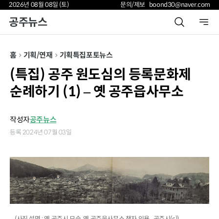
2026년 08월 08일 (토)
문의/제보 boond30@naver.com
공주뉴스
홈
기획/연재
기획특집
포토뉴스
(특집) 공주 원도심의 등록문화제
순례하기 (1) – 옛 공주읍사무소
작성자
공주뉴스
등록 2024년 07월 03일
(사진 설명 : 옛 공주시 모습. 옛 공주읍사무소 책자 인용 . 공주시(c))