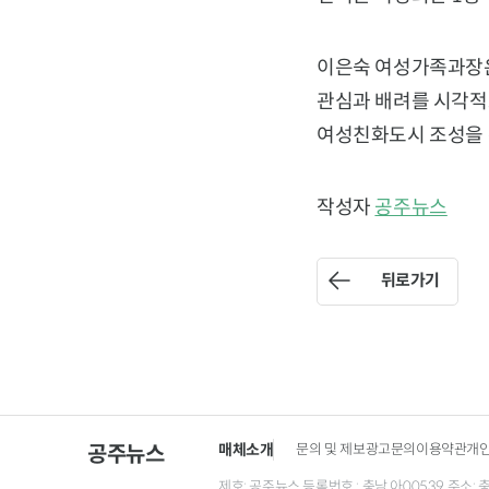
이은숙 여성가족과장은
관심과 배려를 시각적
여성친화도시 조성을 
작성자
공주뉴스
뒤로가기
매체소개
문의 및 제보
광고문의
이용약관
개
공주뉴스
제호: 공주뉴스 등록번호 : 충남 아00539 주소: 충남 