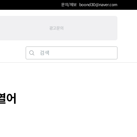
문의/제보 boond30@naver.com
광고문의
 열어