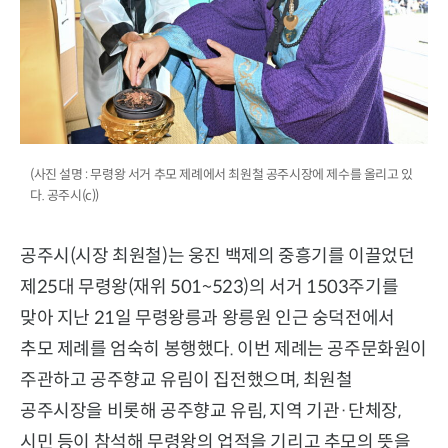
(사진 설명 : 무령왕 서거 추모 제례에서 최원철 공주시장에 제수를 올리고 있
다. 공주시(c))
공주시(시장 최원철)는 웅진 백제의 중흥기를 이끌었던
제25대 무령왕(재위 501~523)의 서거 1503주기를
맞아 지난 21일 무령왕릉과 왕릉원 인근 숭덕전에서
추모 제례를 엄숙히 봉행했다. 이번 제례는 공주문화원이
주관하고 공주향교 유림이 집전했으며, 최원철
공주시장을 비롯해 공주향교 유림, 지역 기관·단체장,
시민 등이 참석해 무령왕의 업적을 기리고 추모의 뜻을