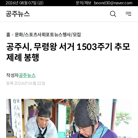
2026년 08월 07일 (금)
문의/제보 boond30@naver.com
공주뉴스
홈
문화/스포츠
사회
포토뉴스
행사/모집
공주시, 무령왕 서거 1503주기 추모
제례 봉행
작성자
공주뉴스
등록 2026년 06월 22일