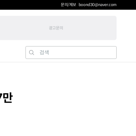
문의/제보 boond30@naver.com
광고문의
7만