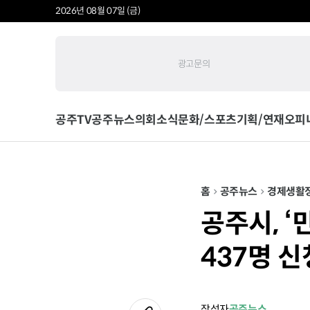
2026년 08월 07일 (금)
광고문의
공주TV
공주뉴스
의회소식
문화/스포츠
기획/연재
오피
홈
공주뉴스
경제
생활
공주시, ‘
437명 신
작성자
공주뉴스