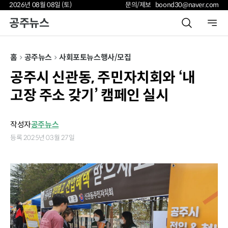
2026년 08월 08일 (토)
문의/제보 boond30@naver.com
공주뉴스
홈
공주뉴스
사회
포토뉴스
행사/모집
공주시 신관동, 주민자치회와 ‘내
고장 주소 갖기’ 캠페인 실시
작성자
공주뉴스
등록 2025년 03월 27일