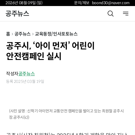
2026년 08월 09일 (일)
문의/제보 boond30@naver.com
공주뉴스
홈
공주뉴스
교육
동정/인사
포토뉴스
공주시, ‘아이 먼저’ 어린이
안전캠페인 실시
작성자
공주뉴스
등록 2025년 03월 19일
(사진 설명 : 신학기 아이먼저 교통안전 캠페인을 벌이고 있는 최원철 공주시
장.공주시(c))