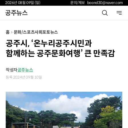
2026년 08월 09일 (일)
문의/제보 boond30@naver.com
공주뉴스
홈
문화/스포츠
사회
포토뉴스
공주시, ‘온누리공주시민과
함께하는 공주문화여행’ 큰 만족감
작성자
공주뉴스
등록 2024년 09월 10일