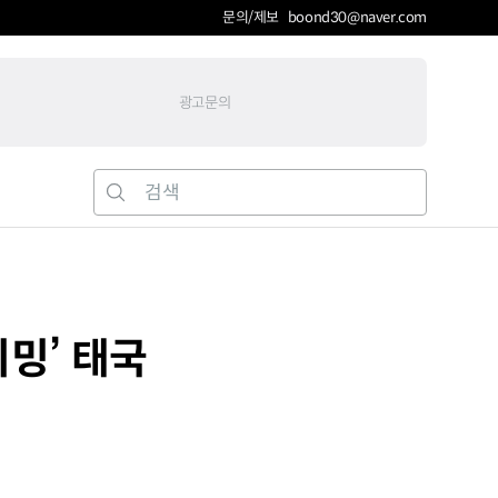
문의/제보 boond30@naver.com
광고문의
리밍’ 태국