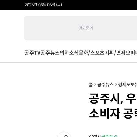
2026년 08월 06일 (목)
광고문의
공주TV
공주뉴스
의회소식
문화/스포츠
기획/연재
오피
홈
공주뉴스
경제
포토
공주시, 
소비자 공
작성자
공주뉴스