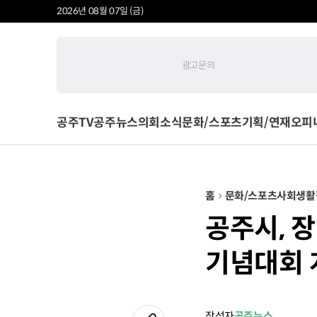
2026년 08월 07일 (금)
광고문의
공주TV
공주뉴스
의회소식
문화/스포츠
기획/연재
오피
홈
문화/스포츠
사회
생활
공주시, 
기념대회 
작성자
공주뉴스