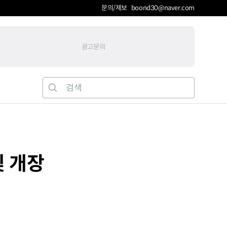
문의/제보 boond30@naver.com
광고문의
및 개장