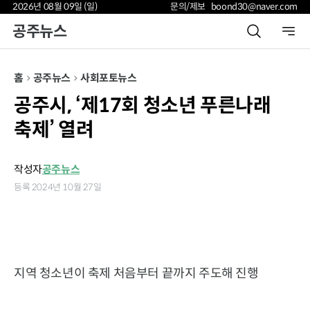
2026년 08월 09일 (일)
문의/제보 boond30@naver.com
공주뉴스
홈
공주뉴스
사회
포토뉴스
공주시, ‘제17회 청소년 푸른나래
축제’ 열려
작성자
공주뉴스
등록 2024년 10월 27일
지역 청소년이 축제 처음부터 끝까지 주도해 진행