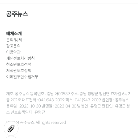
공주뉴스
매체소개
문의 및 제보
광고문의
이용약관
개인정보처리방침
청소년보호정책
저작권보호정책
이메일무단수집거부
제호: 공주뉴스 등록번호 : 충남 아00539 주소: 충남 청양군 청산면 효자길 64, 2
층 202호 대표전화 : 041)943-2009 팩스 : 041)943-2009 법인명 : 공주뉴스
등록일 : 2023-10-30 발행일 : 2023-04-30 발행인 : 유명근 편집인 : 유명근 청
소 년보호책임자 : 유명근
© 2024 공주뉴스. All rights reserved.