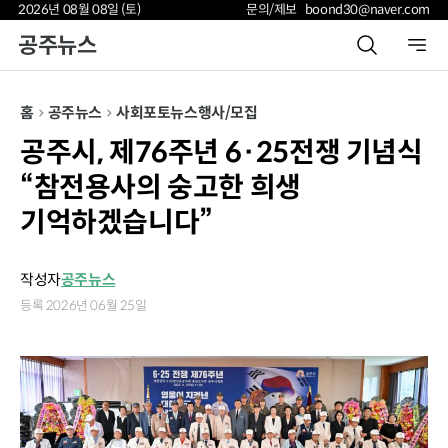
2026년 08월 08일 (토)
문의/제보 boond30@naver.com
공주뉴스
홈
공주뉴스
사회
포토뉴스
행사/모집
공주시, 제76주년 6·25전쟁 기념식
“참전용사의 숭고한 희생
기억하겠습니다”
작성자
공주뉴스
등록 2026년 06월 25일