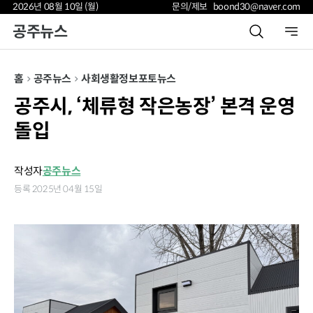
2026년 08월 10일 (월)
문의/제보 boond30@naver.com
공주뉴스
홈
공주뉴스
사회
생활정보
포토뉴스
공주시, ‘체류형 작은농장’ 본격 운영
돌입
작성자
공주뉴스
등록 2025년 04월 15일