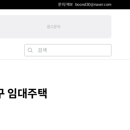
문의/제보 boond30@naver.com
광고문의
구 임대주택