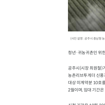
(사진 설명 : 공주시 충남형
청년·귀농귀촌인 위한 
공주시(시장 최원철)가
농촌리브투게더 신풍지구
대상 미계약분 10호를
2월이며, 임대 기간은 