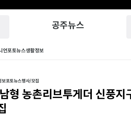
공주뉴스
니언
포토뉴스
생활정보
정보
포토뉴스
행사/모집
충남형 농촌리브투게더 신풍지
집