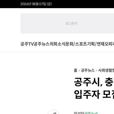
2026년 08월 07일 (금)
광고문의
공주TV
공주뉴스
의회소식
문화/스포츠
기획/연재
오피
홈
공주뉴스
사회
생활
공주시, 
입주자 모
작성자
공주뉴스