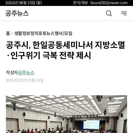
2026년 08월 10일 (월)
문의/제보 boond30@naver.com
공주뉴스
홈
생활정보
정치
포토뉴스
행사/모집
공주시, 한일공동세미나서 지방소멸
·인구위기 극복 전략 제시
작성자
공주뉴스
등록 2025년 10월 16일