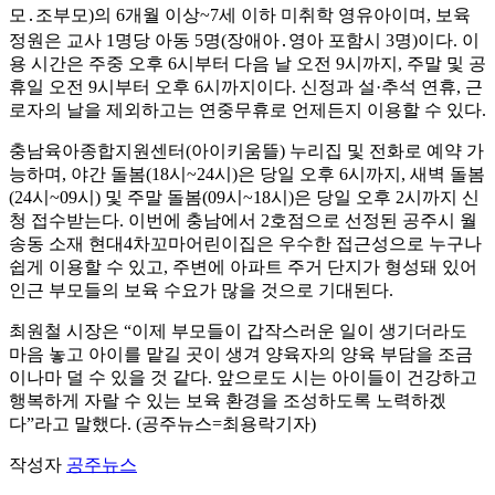
모․조부모)의 6개월 이상~7세 이하 미취학 영유아이며, 보육
정원은 교사 1명당 아동 5명(장애아․영아 포함시 3명)이다. 이
용 시간은 주중 오후 6시부터 다음 날 오전 9시까지, 주말 및 공
휴일 오전 9시부터 오후 6시까지이다. 신정과 설·추석 연휴, 근
로자의 날을 제외하고는 연중무휴로 언제든지 이용할 수 있다.
충남육아종합지원센터(아이키움뜰) 누리집 및 전화로 예약 가
능하며, 야간 돌봄(18시~24시)은 당일 오후 6시까지, 새벽 돌봄
(24시~09시) 및 주말 돌봄(09시~18시)은 당일 오후 2시까지 신
청 접수받는다. 이번에 충남에서 2호점으로 선정된 공주시 월
송동 소재 현대4차꼬마어린이집은 우수한 접근성으로 누구나
쉽게 이용할 수 있고, 주변에 아파트 주거 단지가 형성돼 있어
인근 부모들의 보육 수요가 많을 것으로 기대된다.
최원철 시장은 “이제 부모들이 갑작스러운 일이 생기더라도
마음 놓고 아이를 맡길 곳이 생겨 양육자의 양육 부담을 조금
이나마 덜 수 있을 것 같다. 앞으로도 시는 아이들이 건강하고
행복하게 자랄 수 있는 보육 환경을 조성하도록 노력하겠
다”라고 말했다. (공주뉴스=최용락기자)
작성자
공주뉴스