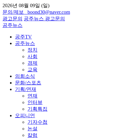
2026년 08월 09일 (일)
문의/제보 boond30@naver.com
광고문의
공주뉴스
광고문의
공주뉴스
공주TV
공주뉴스
정치
사회
경제
교육
의회소식
문화/스포츠
기획/연재
연재
인터뷰
기획특집
오피니언
기자수첩
논설
칼럼