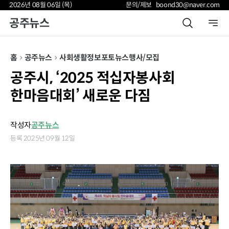
2026년 08월 06일 (목)
문의/제보 boond30@naver.com
공주뉴스
홈
공주뉴스
사회
생활정보
포토뉴스
행사/모집
공주시, ‘2025 적십자봉사회
한마음대회’ 새로운 다짐
작성자
공주뉴스
등록 2025년 09월 12일