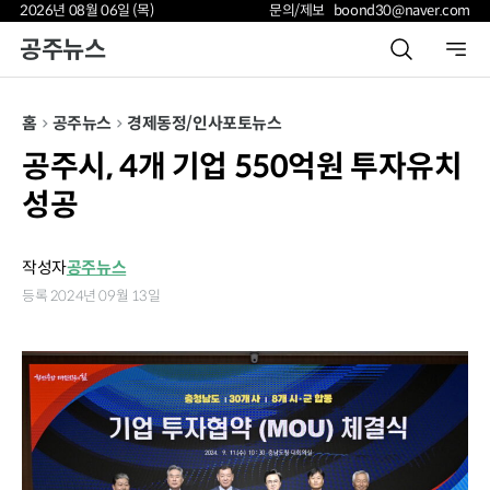
2026년 08월 06일 (목)
문의/제보 boond30@naver.com
공주뉴스
홈
공주뉴스
경제
동정/인사
포토뉴스
공주시, 4개 기업 550억원 투자유치
성공
작성자
공주뉴스
등록 2024년 09월 13일