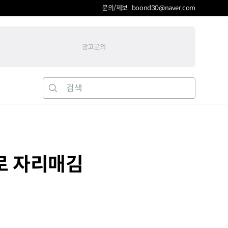
문의/제보 boond30@naver.com
광고문의
로 자리매김