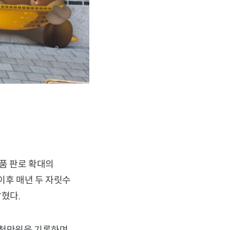
품 판로 확대의
 이후 매년 두 자릿수
혔다.