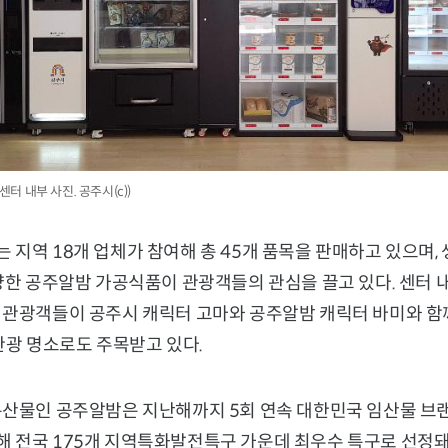
센터 내부 사진. 공주시(c))
지역 18개 업체가 참여해 총 45개 품목을 판매하고 있으며,
양한 공주알밤 가공식품이 관광객들의 관심을 끌고 있다. 센터 
 관광객들이 공주시 캐릭터
고마
와 공주알밤 캐릭터
바미
와 함
관광 명소로도 주목받고 있다.
특산물인
공주알밤
은 지난해까지 5회 연속 대한민국 임산물 브
 전국 175개 지역특화발전특구 가운데 최우수 특구로 선정돼