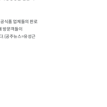
가공식품 업체들의 판로
해 방문객들이
다.(공주뉴스=유성근