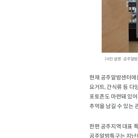
(사진 설명 : 공주알밤
현재 공주알밤센터에는 
요거트, 간식류 등 다
포토존도 마련돼 있어
추억을 남길 수 있는 
한편 공주지역 대표 
공주알밤특구는 지난해