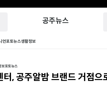
공주뉴스
니언
포토뉴스
생활정보
정보
포토뉴스
터, 공주알밤 브랜드 거점으