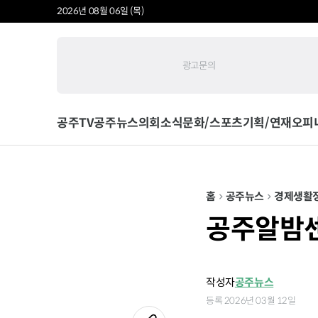
2026년 08월 06일 (목)
광고문의
공주TV
공주뉴스
의회소식
문화/스포츠
기획/연재
오피
홈
공주뉴스
경제
생활
공주알밤센
작성자
공주뉴스
등록 2026년 03월 12일