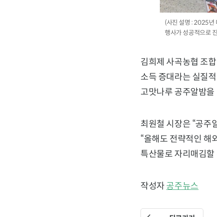
(사진 설명 : 202
행사가 성공적으로 진행
김희제 사곡농협 조합
소득 증대라는 실질적
고맛나루 공주알밤을 
최원철 시장은 “공주
“올해도 전략적인 해
특산물로 자리매김할 
작성자
공주뉴스