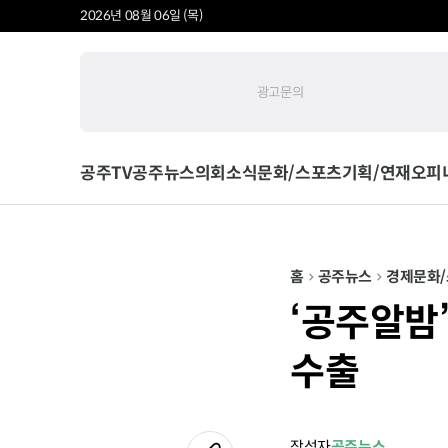
2026년 08월 06일 (목)
광고문의
공주TV
공주뉴스
의회소식
문화/스포츠
기획/연재
오피
홈
공주뉴스
경제
문화
‘공주알밤’
수출
작성자
공주뉴스