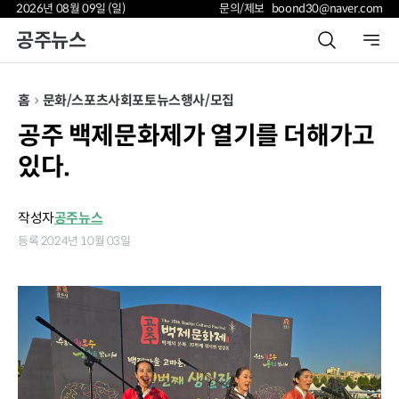
2026년 08월 09일 (일)
문의/제보 boond30@naver.com
공주뉴스
홈
문화/스포츠
사회
포토뉴스
행사/모집
공주 백제문화제가 열기를 더해가고
있다.
작성자
공주뉴스
등록 2024년 10월 03일