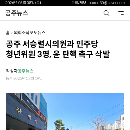
2026년 08월 08일 (토)
문의/제보 boond30@naver.com
공주뉴스
홈
의회소식
포토뉴스
공주 서승렬시의원과 민주당
청년위원 3명, 윤 탄핵 촉구 삭발
작성자
공주뉴스
등록 2025년 03월 19일