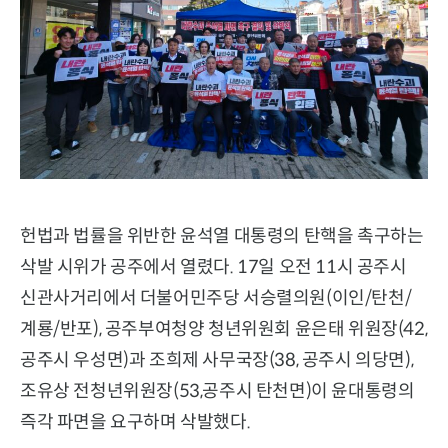
헌법과 법률을 위반한 윤석열 대통령의 탄핵을 촉구하는
삭발 시위가 공주에서 열렸다. 17일 오전 11시 공주시
신관사거리에서 더불어민주당 서승렬의원(이인/탄천/
계룡/반포), 공주부여청양 청년위원회 윤은태 위원장(42,
공주시 우성면)과 조희제 사무국장(38, 공주시 의당면),
조유상 전청년위원장(53,공주시 탄천면)이 윤대통령의
즉각 파면을 요구하며 삭발했다.