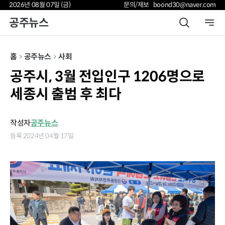
2026년 08월 07일 (금)
문의/제보 boond30@naver.com
공주뉴스
홈
공주뉴스
사회
공주시, 3월 전입인구 1206명으로
세종시 출범 후 최다
작성자
공주뉴스
등록 2024년 04월 17일