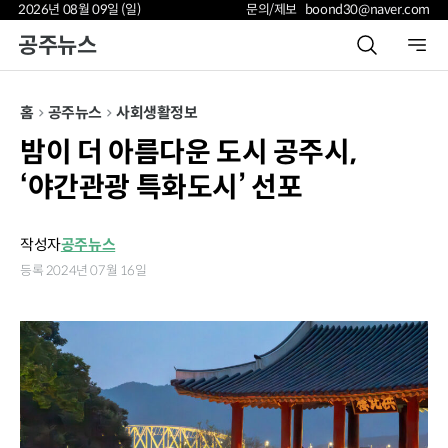
2026년 08월 09일 (일)
문의/제보 boond30@naver.com
공주뉴스
홈
공주뉴스
사회
생활정보
밤이 더 아름다운 도시 공주시,
‘야간관광 특화도시’ 선포
작성자
공주뉴스
등록 2024년 07월 16일