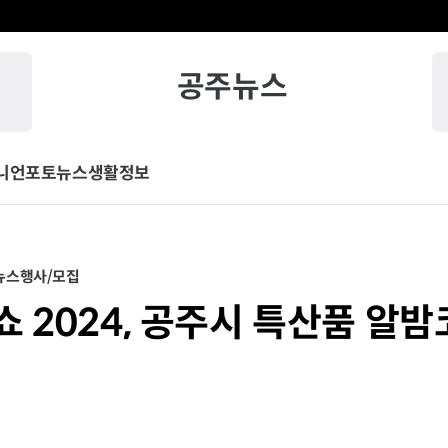
공주뉴스
니언
포토뉴스
생활정보
뉴스
행사/모집
쇼 2024, 공주시 특산품 알