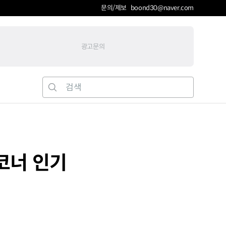
문의/제보 boond30@naver.com
광고문의
밤코너 인기