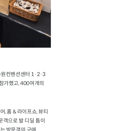
 수원컨벤션센터 1·2·3
참가했고, 400여개의
, 홈 & 라이프쇼, 뷰티
문객으로 발 디딜 틈이
보는 방문객의 구매