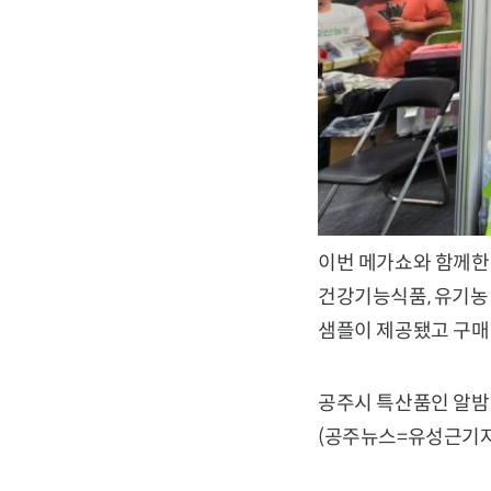
이번 메가쇼와 함께한 
건강기능식품, 유기농 
샘플이 제공됐고 구매
공주시 특산품인 알밤
(공주뉴스=유성근기자