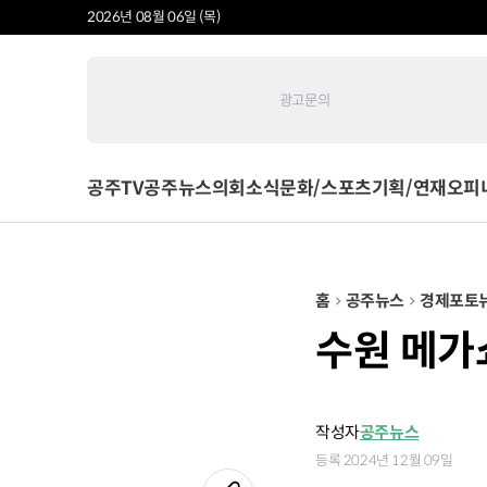
2026년 08월 06일 (목)
광고문의
공주TV
공주뉴스
의회소식
문화/스포츠
기획/연재
오피
홈
공주뉴스
경제
포토
수원 메가
작성자
공주뉴스
등록 2024년 12월 09일