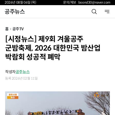
2026년 08월 06일 (목)
문의/제보 boond30@naver.com
공주뉴스
홈
공주TV
[시정뉴스] 제9회 겨울공주
군밤축제, 2026 대한민국 밤산업
박람회 성공적 폐막
작성자
공주뉴스
등록 2026년 02월 11일