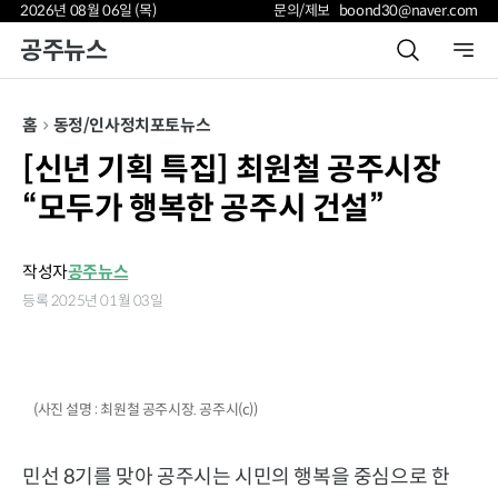
2026년 08월 06일 (목)
문의/제보 boond30@naver.com
공주뉴스
홈
동정/인사
정치
포토뉴스
[신년 기획 특집] 최원철 공주시장
“모두가 행복한 공주시 건설”
작성자
공주뉴스
등록 2025년 01월 03일
(사진 설명 : 최원철 공주시장. 공주시(c))
민선 8기를 맞아 공주시는 시민의 행복을 중심으로 한