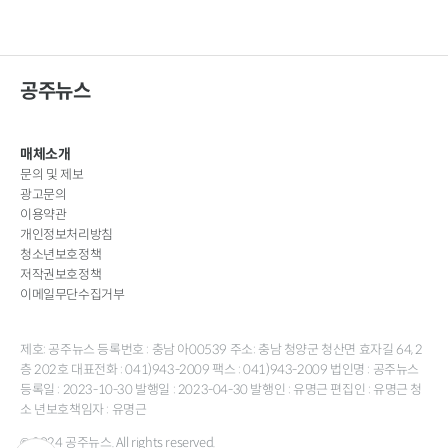
공주뉴스
매체소개
문의 및 제보
광고문의
이용약관
개인정보처리방침
청소년보호정책
저작권보호정책
이메일무단수집거부
제호: 공주뉴스 등록번호 : 충남 아00539 주소: 충남 청양군 청산면 효자길 64, 2
층 202호 대표전화 : 041)943-2009 팩스 : 041)943-2009 법인명 : 공주뉴스
등록일 : 2023-10-30 발행일 : 2023-04-30 발행인 : 유명근 편집인 : 유명근 청
소 년보호책임자 : 유명근
© 2024 공주뉴스. All rights reserved.