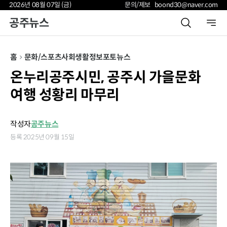
2026년 08월 07일 (금)
문의/제보 boond30@naver.com
공주뉴스
홈
문화/스포츠
사회
생활정보
포토뉴스
온누리공주시민, 공주시 가을문화
여행 성황리 마무리
작성자
공주뉴스
등록 2025년 09월 15일