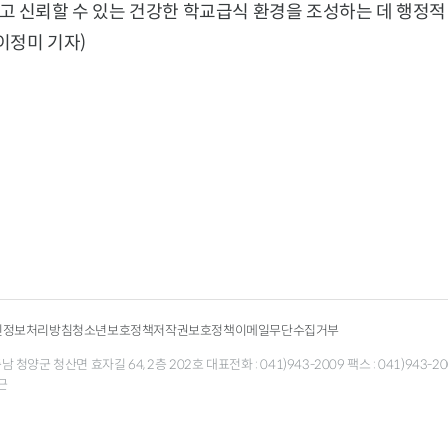
고 신뢰할 수 있는 건강한 학교급식 환경을 조성하는 데 행정적
이정미 기자)
인정보처리방침
청소년보호정책
저작권보호정책
이메일무단수집거부
청양군 청산면 효자길 64, 2층 202호 대표전화 : 041)943-2009 팩스 : 041)943-200
근