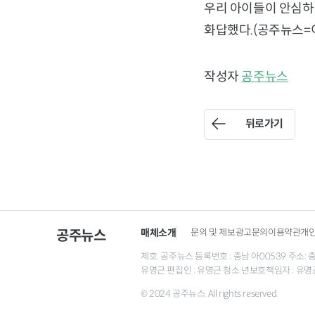
우리 아이들이 안심하
화답했다.(공주뉴스=
작성자
공주뉴스
뒤로가기
매체소개
문의 및 제보
광고문의
이용약관
개
공주뉴스
제호: 공주뉴스 등록번호 : 충남 아00539 주소: 충남 
유명근 편집인 : 유명근 청소 년보호책임자 : 유명
© 2024 공주뉴스. All rights reserved.