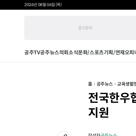
2026년 08월 06일 (목)
광고문의
공주TV
공주뉴스
의회소식
문화/스포츠
기획/연재
오피
홈
공주뉴스
교육
생활
전국한우협
지원
작성자
공주뉴스