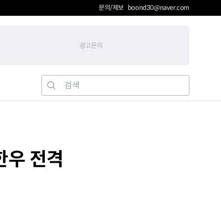
문의/제보 boond30@naver.com
광고문의
한우 전격