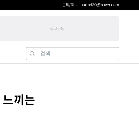
문의/제보 boond30@naver.com
광고문의
고 느끼는