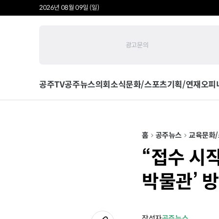
2026년 08월 09일 (일)
광고문의
공주TV
공주뉴스
의회소식
문화/스포츠
기획/연재
오피
홈
공주뉴스
교육
문화
“접수 시작
박물관’ 
작성자
공주뉴스