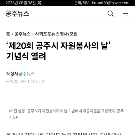
2026년 08월 06일 (목)
문의/제보 boond30@naver.com
공주뉴스
홈
공주뉴스
사회
포토뉴스
행사/모집
‘제20회 공주시 자원봉사의 날’
기념식 열려
작성자
공주뉴스
등록 2025년 12월 05일
(사진 설명 : 공주시가 자원봉사자의 날 기념에서 유공자들을 표창했다. 공주
시(c))