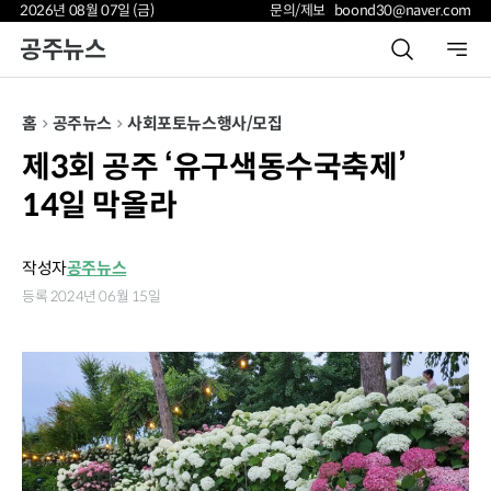
2026년 08월 07일 (금)
문의/제보 boond30@naver.com
공주뉴스
홈
공주뉴스
사회
포토뉴스
행사/모집
제3회 공주 ‘유구색동수국축제’
14일 막올라
작성자
공주뉴스
등록 2024년 06월 15일