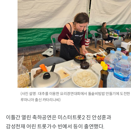
(사진 설명 : 대추를 이용한 요리경연대회에서 돌솥비빔밥 만들기에 도전한
루마니아 출신 카타리나씨)
이틀간 열린 축하공연은 미스터트롯2 진 안성훈과
감성천재 어린 트롯가수 빈예서 등이 출연했다.