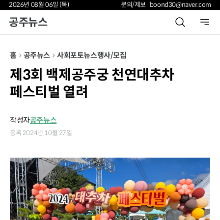
2026년 08월 06일 (목)
문의/제보 boond30@naver.com
공주뉴스
홈
공주뉴스
사회
포토뉴스
행사/모집
제3회 백제공주궁 천연대추차
페스티벌 열려
작성자
공주뉴스
등록 2024년 10월 27일