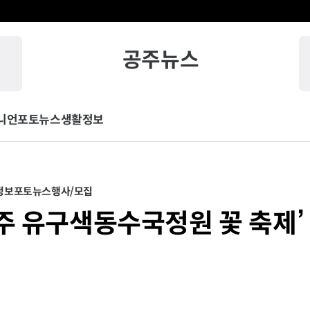
공주뉴스
니언
포토뉴스
생활정보
정보
포토뉴스
행사/모집
주 유구색동수국정원 꽃 축제’ 