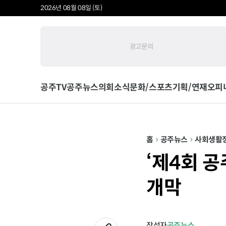
2026년 08월 08일 (토)
광고문의
공주TV
공주뉴스
의회소식
문화/스포츠
기획/연재
오피
홈
공주뉴스
사회
생활
‘제4회 공
개막
작성자
공주뉴스