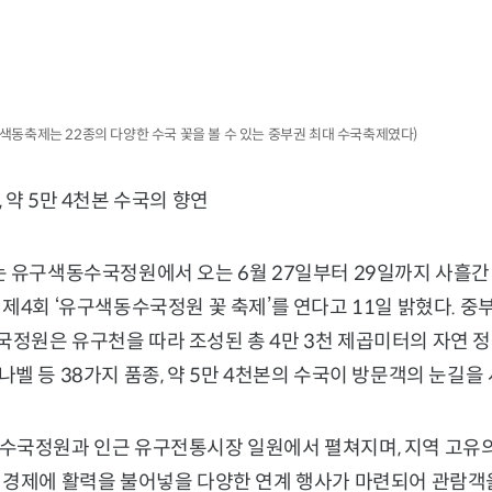
유구색동축제는 22종의 다양한 수국 꽃을 볼 수 있는 중부권 최대 수국축제였다)
 약 5만 4천본 수국의 향연
 유구색동수국정원에서 오는 6월 27일부터 29일까지 사흘간 
제4회 ‘유구색동수국정원 꽃 축제’를 연다고 11일 밝혔다. 중
정원은 유구천을 따라 조성된 총 4만 3천 제곱미터의 자연 정
벨 등 38가지 품종, 약 5만 4천본의 수국이 방문객의 눈길을
수국정원과 인근 유구전통시장 일원에서 펼쳐지며, 지역 고유의
 경제에 활력을 불어넣을 다양한 연계 행사가 마련되어 관람객