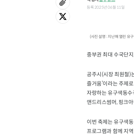
등록 2025년 06월 11일
(사진 설명 : 지난해 열린 
중부권 최대 수국단지,
공주시(시장 최원철)는
즐거움’이라는 주제로 
자랑하는 유구색동수국
앤드리스썸머, 핑크아나
이번 축제는 유구색동
프로그램과 함께 지역